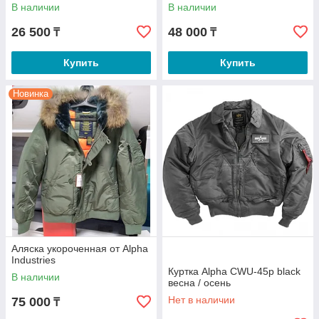
В наличии
В наличии
26 500
48 000
₸
₸
Купить
Купить
Новинка
Аляска укороченная от Alpha
Industries
Куртка Alpha CWU-45р black
В наличии
весна / осень
Нет в наличии
75 000
₸