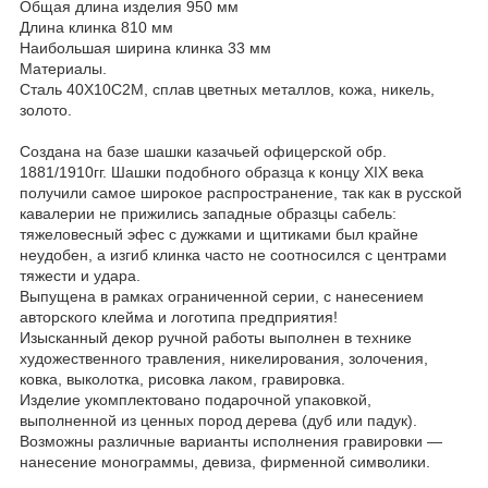
Общая длина изделия 950 мм
Длина клинка 810 мм
Наибольшая ширина клинка 33 мм
Материалы.
Сталь 40Х10С2М, сплав цветных металлов, кожа, никель,
золото.
Создана на базе шашки казачьей офицерской обр.
1881/1910гг. Шашки подобного образца к концу XIX века
получили самое широкое распространение, так как в русской
кавалерии не прижились западные образцы сабель:
тяжеловесный эфес с дужками и щитиками был крайне
неудобен, а изгиб клинка часто не соотносился с центрами
тяжести и удара.
Выпущена в рамках ограниченной серии, с нанесением
авторского клейма и логотипа предприятия!
Изысканный декор ручной работы выполнен в технике
художественного травления, никелирования, золочения,
ковка, выколотка, рисовка лаком, гравировка.
Изделие укомплектовано подарочной упаковкой,
выполненной из ценных пород дерева (дуб или падук).
Возможны различные варианты исполнения гравировки —
нанесение монограммы, девиза, фирменной символики.