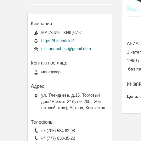
МАГАЗИН "ХИЩНИК"
https://hishnik.kz/
АВИАЦ
militarytech.kz@gmail.com
1 кате
1990 г.
без п
менеджер
ИНФОР
ул. Тлендиева, д.15, Торговый
Цена:
6
дом "Рахмет 2" бутик 205 - 206
(второй этаж), Астана, Казахстан
+7 (705) 584-62-98
+7 (777) 030-35-22