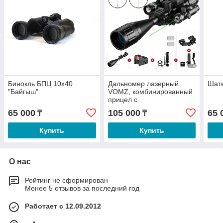
Бинокль БПЦ 10х40
Дальномер лазерный
Шат
"Байгыш"
VOMZ, комбинированный
прицел с
голографической 4 сеткой
65 000
105 000
65 
₸
₸
Купить
Купить
О нас
Рейтинг не сформирован
Менее 5 отзывов за последний год
Работает с 12.09.2012