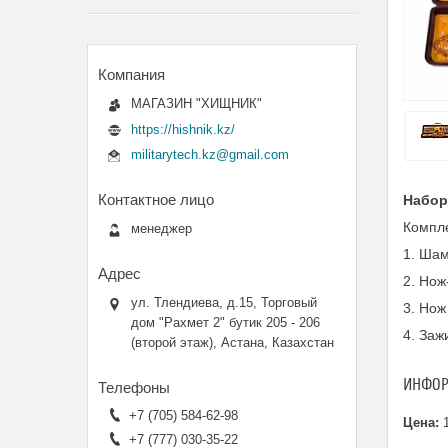
МАГАЗИН "ХИЩНИК"
https://hishnik.kz/
militarytech.kz@gmail.com
Набор
Компл
менеджер
1. Шам
2. Нож
ул. Тлендиева, д.15, Торговый
3. Нож
дом "Рахмет 2" бутик 205 - 206
4. Заж
(второй этаж), Астана, Казахстан
ИНФОР
+7 (705) 584-62-98
Цена:
1
+7 (777) 030-35-22