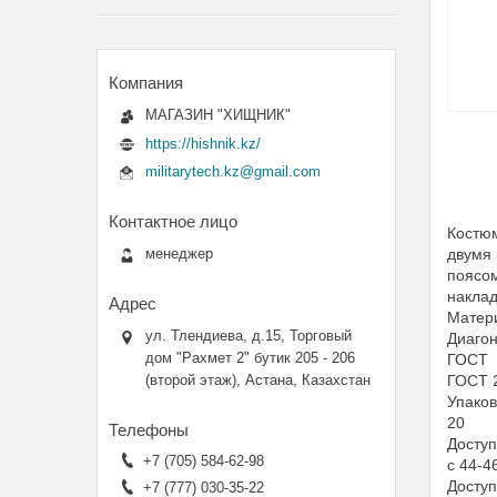
МАГАЗИН "ХИЩНИК"
https://hishnik.kz/
militarytech.kz@gmail.com
Костюм
двумя 
менеджер
поясом
наклад
Матер
ул. Тлендиева, д.15, Торговый
Диагон
дом "Рахмет 2" бутик 205 - 206
ГОСТ
ГОСТ 2
(второй этаж), Астана, Казахстан
Упаков
20
Досту
+7 (705) 584-62-98
с 44-4
Доступ
+7 (777) 030-35-22