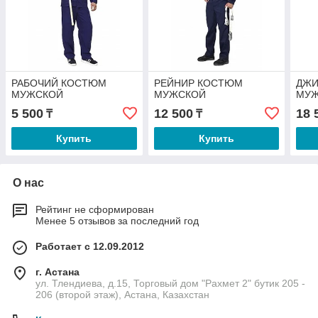
РАБОЧИЙ КОСТЮМ
РЕЙНИР КОСТЮМ
ДЖИ
МУЖСКОЙ
МУЖСКОЙ
МУ
5 500
12 500
18 
₸
₸
Купить
Купить
О нас
Рейтинг не сформирован
Менее 5 отзывов за последний год
Работает с 12.09.2012
г. Астана
ул. Тлендиева, д.15, Торговый дом "Рахмет 2" бутик 205 -
206 (второй этаж), Астана, Казахстан