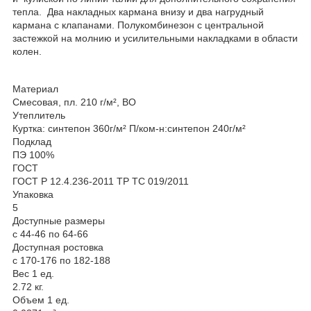
тепла. Два накладных кармана внизу и два нагрудный
кармана с клапанами. Полукомбинезон с центральной
застежкой на молнию и усилительными накладками в области
колен.
Материал
Смесовая, пл. 210 г/м², ВО
Утеплитель
Куртка: синтепон 360г/м² П/ком-н:синтепон 240г/м²
Подклад
ПЭ 100%
ГОСТ
ГОСТ Р 12.4.236-2011 ТР ТС 019/2011
Упаковка
5
Доступные размеры
с 44-46 по 64-66
Доступная ростовка
с 170-176 по 182-188
Вес 1 ед.
2.72 кг.
Объем 1 ед.