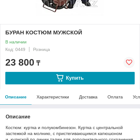
БУРАН КОСТЮМ МУЖСКОЙ
В наличии
Код: 0449
Розница
23 800
₸
Купить
Описание
Характеристики
Доставка
Оплата
Усл
Описание
Костюм: куртка и полукомбинезон. Куртка с центральной
застежкой на молнию, с пристегивающимся капюшоном
и кулиской по линии талии для дополнительного сохранения