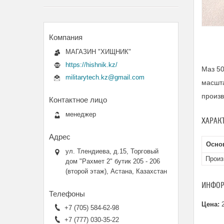
МАГАЗИН "ХИЩНИК"
https://hishnik.kz/
Маз 5
militarytech.kz@gmail.com
масшта
произ
менеджер
ХАРАК
Осно
ул. Тлендиева, д.15, Торговый
Произ
дом "Рахмет 2" бутик 205 - 206
(второй этаж), Астана, Казахстан
ИНФОР
Цена:
2
+7 (705) 584-62-98
+7 (777) 030-35-22