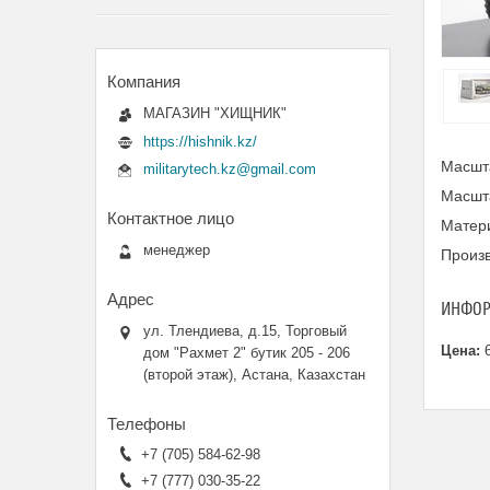
МАГАЗИН "ХИЩНИК"
https://hishnik.kz/
Масшт
militarytech.kz@gmail.com
Масшта
Матери
менеджер
Произ
ИНФОР
ул. Тлендиева, д.15, Торговый
Цена:
6
дом "Рахмет 2" бутик 205 - 206
(второй этаж), Астана, Казахстан
+7 (705) 584-62-98
+7 (777) 030-35-22