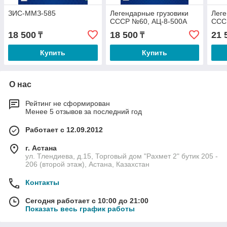
ЗИС-ММЗ-585
Легендарные грузовики
Леге
СССР №60, АЦ-8-500А
ССС
18 500
18 500
21 
₸
₸
Купить
Купить
О нас
Рейтинг не сформирован
Менее 5 отзывов за последний год
Работает с 12.09.2012
г. Астана
ул. Тлендиева, д.15, Торговый дом "Рахмет 2" бутик 205 -
206 (второй этаж), Астана, Казахстан
Контакты
Сегодня работает с 10:00 до 21:00
Показать весь график работы