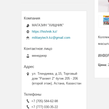
МАГАЗИН "ХИЩНИК"
https://hishnik.kz/
Коллек
militarytech.kz@gmail.com
масшта
ИНФОР
менеджер
Цена:
2
ул. Тлендиева, д.15, Торговый
дом "Рахмет 2" бутик 205 - 206
(второй этаж), Астана, Казахстан
+7 (705) 584-62-98
+7 (777) 030-35-22