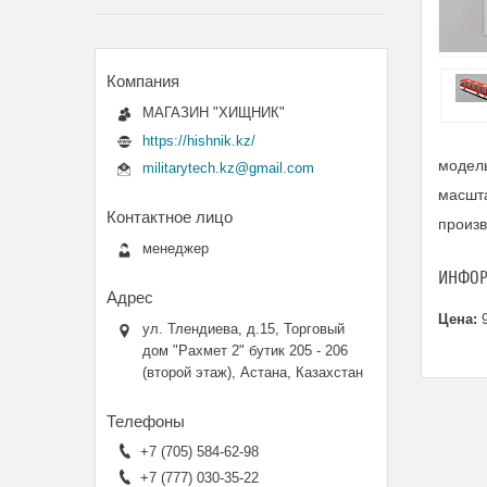
МАГАЗИН "ХИЩНИК"
https://hishnik.kz/
модель
militarytech.kz@gmail.com
масшта
произ
менеджер
ИНФОР
Цена:
9
ул. Тлендиева, д.15, Торговый
дом "Рахмет 2" бутик 205 - 206
(второй этаж), Астана, Казахстан
+7 (705) 584-62-98
+7 (777) 030-35-22