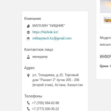
МАГАЗИН "ХИЩНИК"
https://hishnik.kz/
Модель
militarytech.kz@gmail.com
масшта
ИНФОР
менеджер
Цена:
4
ул. Тлендиева, д.15, Торговый
дом "Рахмет 2" бутик 205 - 206
(второй этаж), Астана, Казахстан
+7 (705) 584-62-98
+7 (777) 030-35-22