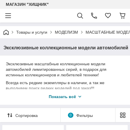
МАГАЗИН "ХИЩНИК"
Товары и услуги
МОДЕЛИЗМ
МАСШТАБНЫЕ МОДЕЛ
Эксклюзивные коллекционные модели автомобилей
Эксклюзивные масштабные коллекционные модели
автомобилей лимитированных серий, в подарок для
истинных коллекционеров и любителей техники!
Всегда есть редкие экземпляры в наличии, а так же
выполняем поиск редких моделей под заказ!!!
Exclusive large-scale collectible models of cars in limited series,
Показать всё
as a gift for true collectors and lovers of technology! There are
always rare examples in stock, and we also search for rare
models to order!!!
Сортировка
0
Фильтры